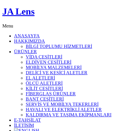
JA Lens
Menu
ANASAYFA
HAKKIMIZDA
BİLGİ TOPLUMU HİZMETLERİ
ÜRÜNLER
VİDA ÇEŞİTLERİ
ELDİVEN ÇEŞİTLERİ
MOBİLYA MALZEMELERİ
DELİCİ VE KESİCİ ALETLER
EL ALETLERİ
ÖLÇÜ ALETLERİ
KİLİT ÇEŞİTLERİ
FİBERGLAS ÜRÜNLER
BANT ÇEŞİTLERİ
SERVİS VE MOBİLYA TEKERLERİ
HAVALI VE ELEKTRİKLİ ALETLER
KALDIRMA VE TAŞIMA EKİPMANLARI
E-TAHSİLAT
İLETİŞİM